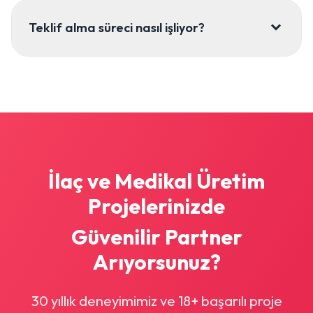
Teklif alma süreci nasıl işliyor?
İlaç ve Medikal Üretim
Projelerinizde
Güvenilir Partner
Arıyorsunuz?
30 yıllık deneyimimiz ve 18+ başarılı proje