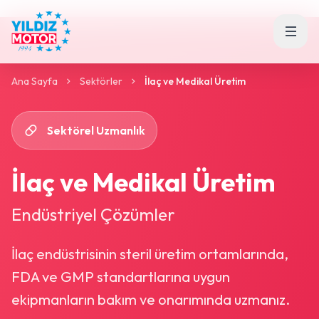
Ana Sayfa
Sektörler
İlaç ve Medikal Üretim
Sektörel Uzmanlık
İlaç ve Medikal Üretim
Endüstriyel Çözümler
İlaç endüstrisinin steril üretim ortamlarında,
FDA ve GMP standartlarına uygun
ekipmanların bakım ve onarımında uzmanız.