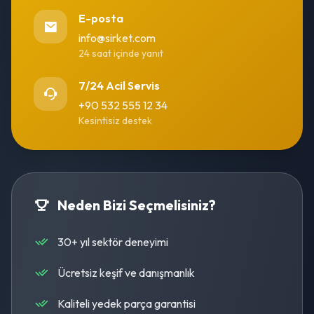
E-posta
info@sirket.com
24 saat içinde yanıt
7/24 Acil Servis
+90 532 555 12 34
Kesintisiz destek
Neden Bizi Seçmelisiniz?
30+ yıl sektör deneyimi
Ücretsiz keşif ve danışmanlık
Kaliteli yedek parça garantisi