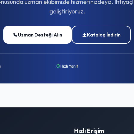
nusunda uzman ekibimizle hizmetinizdeyiz. İhtiyaçl
geliştiriyoruz.
Uzman Desteği Alın
Katalog İndirin
ı
Hızlı Yanıt
Hızlı Erişim