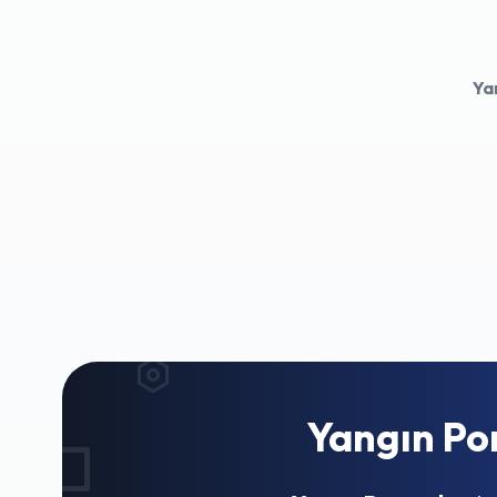
Ya
Yangın Po