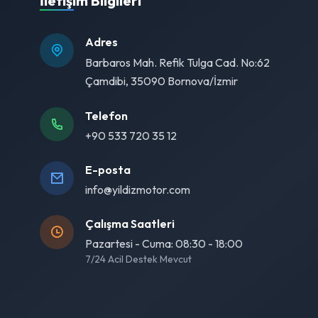
İletişim Bilgileri
Adres
Barbaros Mah. Refik Tulga Cad. No:62
Çamdibi, 35090 Bornova/İzmir
Telefon
+90 533 720 35 12
E-posta
info@yildizmotor.com
Çalışma Saatleri
Pazartesi - Cuma: 08:30 - 18:00
7/24 Acil Destek Mevcut