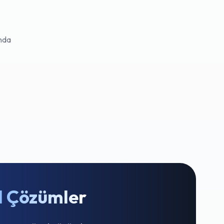
ında
l Çözümler